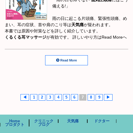
備える!」
雨の日に起こる片頭痛、緊張性頭痛、め
まい、耳の症状、首や肩のこり等は
天気痛
が疑われます。
本書では原因や対策などを詳しく紹介しています。
くるくる耳マッサージ
が有効です。 詳しいやり方はRead Moreへ
Read More
◀
1
2
3
4
5
6
7
8
9
▶
Home
クリニック
天気痛
ドクター
プロダクト
ブログ