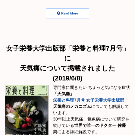
Read More
女子栄養大学出版部「栄養と料理7月号」
に
天気痛について掲載されました
(2019/6/8)
専門家に聞きたい ちょっと気になる症状
「天気痛」
栄養と料理
7月号 女子栄養大学出版部
天気痛のメカニズム
についても解説して
います。
30年以上天気痛、気象病について研究を
続けている
世界で唯一のドクター 佐藤
純
による詳細解説です。