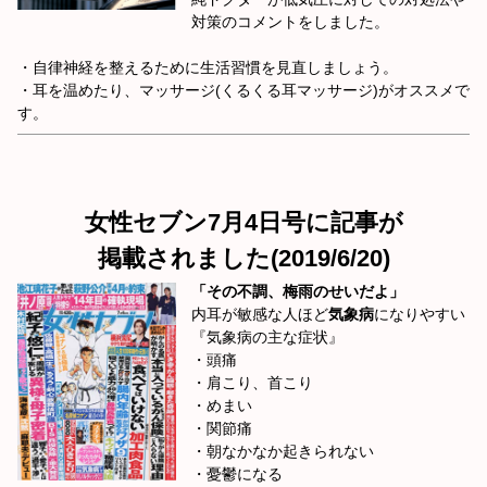
対策のコメントをしました。
・自律神経を整えるために生活習慣を見直しましょう。
・耳を温めたり、マッサージ(くるくる耳マッサージ)がオススメで
す。
女性セブン7月4日号に記事が
掲載されました(2019/6/20)
「その不調、梅雨のせいだよ」
内耳が敏感な人ほど
気象病
になりやすい
『気象病の主な症状』
・頭痛
・肩こり、首こり
・めまい
・関節痛
・朝なかなか起きられない
・憂鬱になる