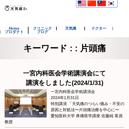
Home
クリニック
天気痛
ドクター
プロダクト
ブログ
キーワード : : 片頭痛
一宮内科医会学術講演会にて
講演をしました(2024/1/31)
一宮内科医会学術講演会
2024年1月31日
特別講演 「天気痛のつらい痛み・不安の
原因と対処法〜片頭痛治療を中心に〜
愛知医科大学 疼痛医学講座 佐藤純 客員
教授