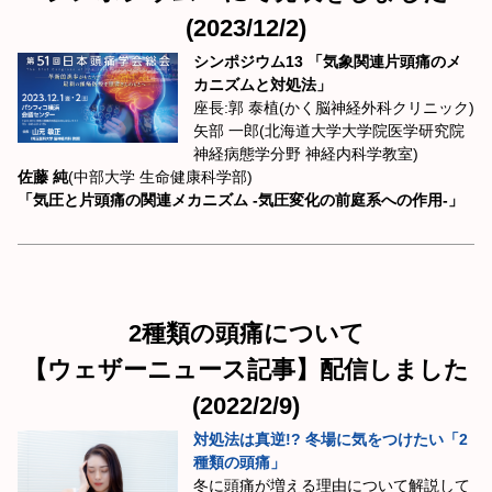
(2023/12/2)
シンポジウム13 「気象関連片頭痛のメ
カニズムと対処法」
座長:郭 泰植(かく脳神経外科クリニック)
矢部 一郎(北海道大学大学院医学研究院
神経病態学分野 神経内科学教室)
佐藤 純
(中部大学 生命健康科学部)
「気圧と片頭痛の関連メカニズム -気圧変化の前庭系への作用-」
2種類の頭痛について
【ウェザーニュース記事】配信しました
(2022/2/9)
対処法は真逆!? 冬場に気をつけたい「2
種類の頭痛」
冬に頭痛が増える理由について解説して