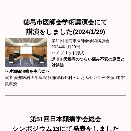
徳島市医師会学術講演会にて
講演をしました(2024/1/29)
第11回徳島市医師会学術講演会
2024年1月29日
ハイブリッド形式
講演II
天気痛のつらい痛み不安の原因と
対処法
〜片頭痛治療を中心に〜
演者:愛知医科大学病院 疼痛緩和外科・いたみセンター 佐藤 純 客
員教授
第51回日本頭痛学会総会
シンポジウム13にて発表をしました