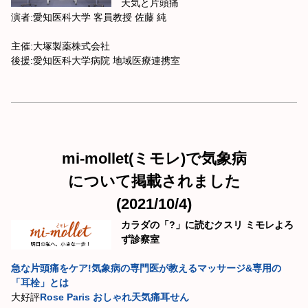
天気と片頭痛
演者:愛知医科大学 客員教授 佐藤 純
主催:大塚製薬株式会社
後援:愛知医科大学病院 地域医療連携室
mi-mollet(ミモレ)で気象病
について掲載されました
(2021/10/4)
カラダの「?」に読むクスリ ミモレよろ
ず診察室
急な片頭痛をケア!気象病の専門医が教えるマッサージ&専用の
「耳栓」とは
大好評
Rose Paris おしゃれ天気痛耳せん