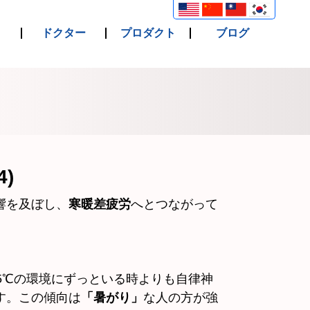
ドクター
プロダクト
ブログ
)
響を及ぼし、
寒暖差疲労
へとつながって
5℃の環境にずっといる時よりも自律神
す。この傾向は
「暑がり」
な人の方が強