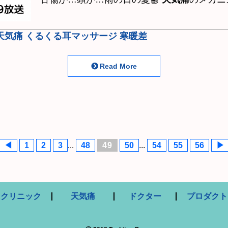
天気痛
くるくる耳マッサージ
寒暖差
Read More
◀
1
2
3
...
48
49
50
...
54
55
56
▶
クリニック
天気痛
ドクター
プロダクト