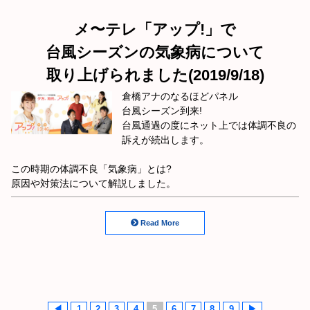
メ〜テレ「アップ!」で
台風シーズンの気象病について
取り上げられました(2019/9/18)
倉橋アナのなるほどパネル
台風シーズン到来!
台風通過の度にネット上では体調不良の
訴えが続出します。
この時期の体調不良「気象病」とは?
原因や対策法について解説しました。
Read More
◀
1
2
3
4
5
6
7
8
9
▶