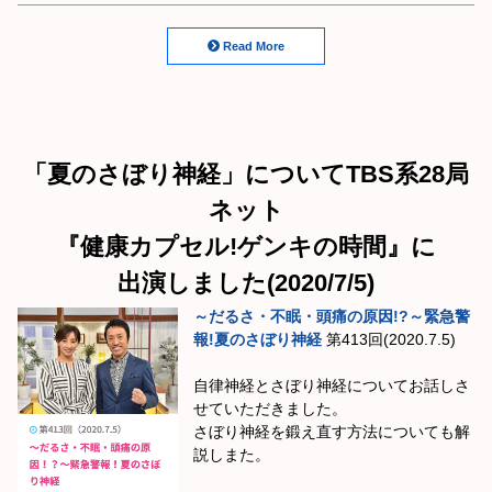
Read More
「夏のさぼり神経」についてTBS系28局
ネット
『健康カプセル!ゲンキの時間』に
出演しました(2020/7/5)
～だるさ・不眠・頭痛の原因!?～緊急警
報!夏のさぼり神経
第413回(2020.7.5)
自律神経とさぼり神経についてお話しさ
せていただきました。
さぼり神経を鍛え直す方法についても解
説しまた。