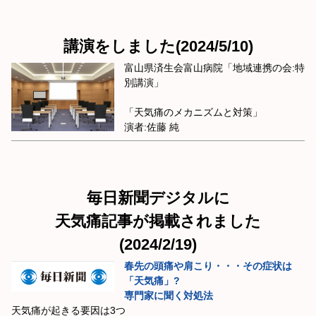
講演をしました(2024/5/10)
富山県済生会富山病院「地域連携の会:特
別講演」
「天気痛のメカニズムと対策」
演者:佐藤 純
毎日新聞デジタルに
天気痛記事が掲載されました
(2024/2/19)
春先の頭痛や肩こり・・・その症状は
「天気痛」?
専門家に聞く対処法
天気痛が起きる要因は3つ