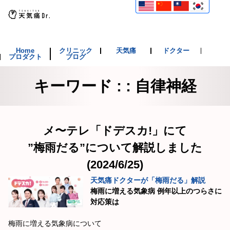
Home
クリニック
天気痛
ドクター
プロダクト
ブログ
キーワード : : 自律神経
メ〜テレ「ドデスカ!」にて
”梅雨だる”について解説しました
(2024/6/25)
天気痛ドクターが「梅雨だる」解説
梅雨に増える気象病 例年以上のつらさに
対応策は
梅雨に増える気象病について