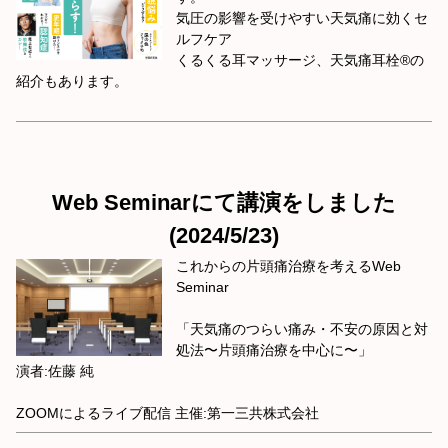
気圧の影響を受けやすい天気痛に効くセ
ルフケア
くるくる耳マッサージ、天気痛耳栓®️の
紹介もあります。
Web Seminarにて講演をしました
(2024/5/23)
これからの片頭痛治療を考えるWeb
Seminar
「天気痛のつらい痛み・不安の原因と対
処法〜片頭痛治療を中心に〜」
演者:佐藤 純
ZOOMによるライブ配信 主催:第一三共株式会社